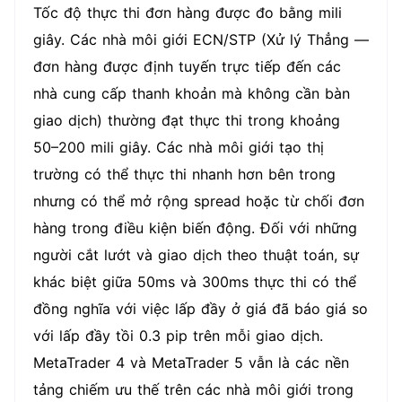
Tốc độ thực thi đơn hàng được đo bằng mili
giây. Các nhà môi giới ECN/STP (Xử lý Thẳng —
đơn hàng được định tuyến trực tiếp đến các
nhà cung cấp thanh khoản mà không cần bàn
giao dịch) thường đạt thực thi trong khoảng
50–200 mili giây. Các nhà môi giới tạo thị
trường có thể thực thi nhanh hơn bên trong
nhưng có thể mở rộng spread hoặc từ chối đơn
hàng trong điều kiện biến động. Đối với những
người cắt lướt và giao dịch theo thuật toán, sự
khác biệt giữa 50ms và 300ms thực thi có thể
đồng nghĩa với việc lấp đầy ở giá đã báo giá so
với lấp đầy tồi 0.3 pip trên mỗi giao dịch.
MetaTrader 4 và MetaTrader 5 vẫn là các nền
tảng chiếm ưu thế trên các nhà môi giới trong