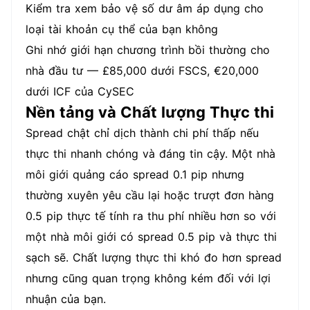
Kiểm tra xem bảo vệ số dư âm áp dụng cho
loại tài khoản cụ thể của bạn không
Ghi nhớ giới hạn chương trình bồi thường cho
nhà đầu tư — £85,000 dưới FSCS, €20,000
dưới ICF của CySEC
Nền tảng và Chất lượng Thực thi
Spread chật chỉ dịch thành chi phí thấp nếu
thực thi nhanh chóng và đáng tin cậy. Một nhà
môi giới quảng cáo spread 0.1 pip nhưng
thường xuyên yêu cầu lại hoặc trượt đơn hàng
0.5 pip thực tế tính ra thu phí nhiều hơn so với
một nhà môi giới có spread 0.5 pip và thực thi
sạch sẽ. Chất lượng thực thi khó đo hơn spread
nhưng cũng quan trọng không kém đối với lợi
nhuận của bạn.