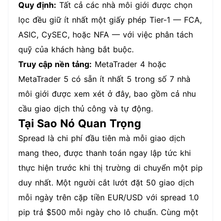
Quy định:
Tất cả các nhà môi giới được chọn
lọc đều giữ ít nhất một giấy phép Tier-1 — FCA,
ASIC, CySEC, hoặc NFA — với việc phân tách
quỹ của khách hàng bắt buộc.
Truy cập nền tảng:
MetaTrader 4 hoặc
MetaTrader 5 có sẵn ít nhất 5 trong số 7 nhà
môi giới được xem xét ở đây, bao gồm cả nhu
cầu giao dịch thủ công và tự động.
Tại Sao Nó Quan Trọng
Spread là chi phí đầu tiên mà mỗi giao dịch
mang theo, được thanh toán ngay lập tức khi
thực hiện trước khi thị trường di chuyển một pip
duy nhất. Một người cắt lướt đặt 50 giao dịch
mỗi ngày trên cặp tiền EUR/USD với spread 1.0
pip trả $500 mỗi ngày cho lô chuẩn. Cùng một