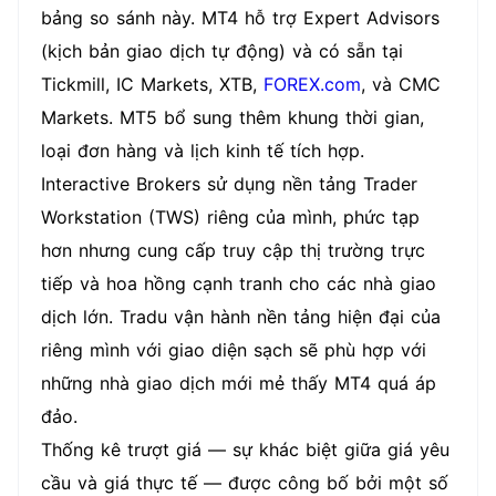
bảng so sánh này. MT4 hỗ trợ Expert Advisors
(kịch bản giao dịch tự động) và có sẵn tại
Tickmill, IC Markets, XTB,
FOREX.com
, và CMC
Markets. MT5 bổ sung thêm khung thời gian,
loại đơn hàng và lịch kinh tế tích hợp.
Interactive Brokers sử dụng nền tảng Trader
Workstation (TWS) riêng của mình, phức tạp
hơn nhưng cung cấp truy cập thị trường trực
tiếp và hoa hồng cạnh tranh cho các nhà giao
dịch lớn. Tradu vận hành nền tảng hiện đại của
riêng mình với giao diện sạch sẽ phù hợp với
những nhà giao dịch mới mẻ thấy MT4 quá áp
đảo.
Thống kê trượt giá — sự khác biệt giữa giá yêu
cầu và giá thực tế — được công bố bởi một số