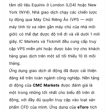
tâm dữ liệu Equinix ở London (LD4) hoặc New
York (NY4). Nhà giao dịch chạy các chiến lược
tự động qua Máy Chủ Riêng Ảo (VPS — một
máy tính từ xa nằm gần máy chủ của nhà môi
giới) có thể đạt được độ trễ đi và về dưới 1 mili
giây. IC Markets và Tickmill đều cung cấp truy
cập VPS miễn phí hoặc được bảo trợ cho khách
hàng giao dịch trên một số tối thiểu 10 lô mỗi
tháng.
Ứng dụng giao dịch di động đã được cải thiện
đáng kể trên toàn ngành công nghiệp. Nền tảng
di động của
CMC Markets
được đánh giá là
một trong những tốt nhất cho biểu đồ trên di
động, với đầy đủ quyền truy cập vào loạt sản
phẩm CFD của mình. Ứng dụng của
eToro
tích