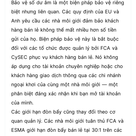
Bảo vệ số dư âm là một biện pháp bảo vệ riêng
biệt nhưng liên quan. Các quy định của EU và
Anh yêu cầu các nhà môi giới đảm bảo khách
hàng bán lẻ không thể mất nhiều hơn số tiền
gửi của họ. Biện pháp bảo vệ này là bắt buộc
đối với các tổ chức được quản lý bởi FCA và
CySEC phục vụ khách hàng bán lẻ. Nó không
áp dụng cho tài khoản chuyên nghiệp hoặc cho
khách hàng giao dịch thông qua các chi nhánh
ngoại khơi của cùng một nhà môi giới — một
phân biệt đáng xác nhận khi bạn mở tài khoản
của mình.
Các giới hạn đòn bẩy cũng thay đổi theo cơ
quan quản lý. Các nhà môi giới tuân thủ FCA và
ESMA giới hạn đòn bẩy bán lẻ tại 30:1 trên các