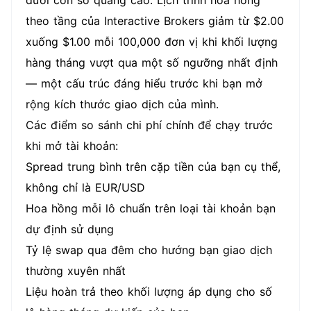
dưới con số quảng cáo. Lịch trình hoa hồng
theo tầng của Interactive Brokers giảm từ $2.00
xuống $1.00 mỗi 100,000 đơn vị khi khối lượng
hàng tháng vượt qua một số ngưỡng nhất định
— một cấu trúc đáng hiểu trước khi bạn mở
rộng kích thước giao dịch của mình.
Các điểm so sánh chi phí chính để chạy trước
khi mở tài khoản:
Spread trung bình trên cặp tiền của bạn cụ thể,
không chỉ là EUR/USD
Hoa hồng mỗi lô chuẩn trên loại tài khoản bạn
dự định sử dụng
Tỷ lệ swap qua đêm cho hướng bạn giao dịch
thường xuyên nhất
Liệu hoàn trả theo khối lượng áp dụng cho số