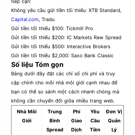
tiếp cận:
Không yêu cầu gửi tiền tối thiểu: XTB Standard,
Capital.com
, Tradu
Gửi tiền tối thiểu $100: Tickmill Pro
Gửi tiền tối thiểu $200: IC Markets Raw Spread
Gửi tiền tối thiểu $500: Interactive Brokers
Gửi tiền tối thiểu $2,000: Saxo Bank Classic
Số liệu Tóm gọn
Bảng dưới đây đặt các chỉ số chi phí và truy
cập chính cho mỗi nhà môi giới cạnh nhau để
bạn có thể so sánh một cách nhanh chóng mà
không cần chuyển đổi giữa nhiều trang web.
Nhà Môi
Trung
Phí
Yêu
Đơn Vị
Giới
Bình
Giao
Cầu
Quản
Spread
Dịch
Tiền
Lý