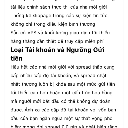
tài liệu chính sách thực thi của nhà môi giới
Thống kê slippage trong các sự kiện tin tức,
không chỉ trong điều kiện bình thường
Sẵn có VPS và khối lượng giao dịch tối thiểu
hàng tháng cần thiết để truy cập miễn phí
Loại Tài khoản và Ngưỡng Gửi
tiền
Hầu hết các nhà môi giới với spread thấp cung
cấp nhiều cấp độ tài khoản, và spread chật
nhất thường luôn bị khóa sau một mức gửi tiền
tối thiểu cao hơn hoặc một cấu trúc hoa hồng
mà người mới bắt đầu có thể không dự đoán
được. Ánh xạ các cấp độ tài khoản với vốn ban
đầu của bạn ngăn ngừa một sự thất vọng phổ
biến: mong đợi spread 0.0 pip và phát hiện rằng