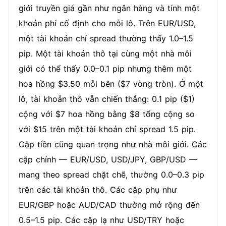
giới truyền giá gần như ngân hàng và tính một
khoản phí cố định cho mỗi lô. Trên EUR/USD,
một tài khoản chỉ spread thường thấy 1.0–1.5
pip. Một tài khoản thô tại cùng một nhà môi
giới có thể thấy 0.0–0.1 pip nhưng thêm một
hoa hồng $3.50 mỗi bên ($7 vòng tròn). Ở một
lô, tài khoản thô vẫn chiến thắng: 0.1 pip ($1)
cộng với $7 hoa hồng bằng $8 tổng cộng so
với $15 trên một tài khoản chỉ spread 1.5 pip.
Cặp tiền cũng quan trọng như nhà môi giới. Các
cặp chính — EUR/USD, USD/JPY, GBP/USD —
mang theo spread chặt chẽ, thường 0.0–0.3 pip
trên các tài khoản thô. Các cặp phụ như
EUR/GBP hoặc AUD/CAD thường mở rộng đến
0.5–1.5 pip. Các cặp lạ như USD/TRY hoặc