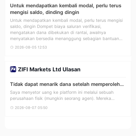
Untuk mendapatkan kembali modal, perlu terus
mengisi saldo, dinding dingin
Untuk mendapatkan kembali modal, perlu terus mengisi
saldo, dingin Dompet biaya saluran verifikasi,
mengatakan dana dibekukan di rantai, awalnya
menyatakan bersedia menanggung sebagian bantuan
kemanusiaan, kemudian sepenuhnya berubah pikiran
2026-08-05 12:53
dan mengingkari, sekarang atas nama manajer klien
meminta pembayaran uang penyelesaian yang disebut
puluhan ribu u …… Tidak memiliki lisensi regulasi
ZIFI Markets Ltd Ulasan
Seychelles yang sah namun melakukan operasi
pengawasan atas akun klien daratan, apakah sesuai
peraturan? Semua orang harap waspada dalam memilah
Tidak dapat menarik dana setelah memperoleh
informasi.
keuntungan
Saya menyetor uang ke platform ini melalui sebuah
perusahaan fisik (mungkin seorang agen). Mereka
menjanjikan pengembalian dana jika saya tidak bisa
2026-08-07 05:50
menarik dana saya, tetapi setelah saya mendapat
keuntungan, saya tidak bisa menariknya. Perusahaan
terus menunda-nunda. Saya mencoba menarik dana
pada bulan Maret, tetapi pada akhir Juli, pesanan di
platform tidak bisa dibatalkan secara otomatis. Saya