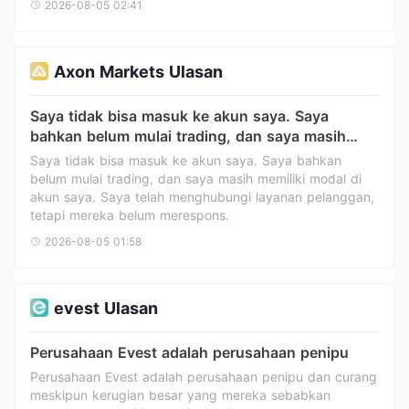
2026-08-05 02:41
BANYAK
Axon Markets Ulasan
Gcs
SG
Saya tidak bisa masuk ke akun saya. Saya
bahkan belum mulai trading, dan saya masih
memiliki modal di akun saya. Saya telah
Saya tidak bisa masuk ke akun saya. Saya bahkan
menghubungi layanan pelanggan, tetapi mereka
belum mulai trading, dan saya masih memiliki modal di
Coinmarketcap
BTC
belum merespons.
akun saya. Saya telah menghubungi layanan pelanggan,
tetapi mereka belum merespons.
2026-08-05 01:58
evest Ulasan
BPS
BOKE
Perusahaan Evest adalah perusahaan penipu
Perusahaan Evest adalah perusahaan penipu dan curang
meskipun kerugian besar yang mereka sebabkan