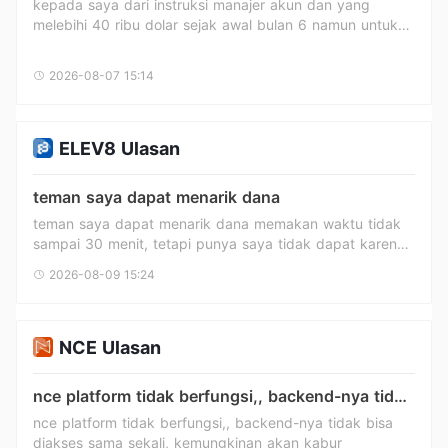
kepada saya dari instruksi manajer akun dan yang
CITILINK
AI
melebihi 40 ribu dolar sejak awal bulan 6 namun untuk
melengkapi pencurian mereka saya belum bisa hingga
sekarang menarik kembali sisa jumlah tersebut sekitar 29
2026-08-07 15:14
ribu dolar meskipun saya telah menuntutnya sejak awal
bulan 7 / 2026
ELEV8 Ulasan
Accurate
FBS
teman saya dapat menarik dana
teman saya dapat menarik dana memakan waktu tidak
sampai 30 menit, tetapi punya saya tidak dapat karena
memerlukan gambar saya bersama KTP dan laporan
2026-08-09 15:24
GPT
OMC
rekening bank, tetapi saya sudah kirim, dan masih dalam
penyelidikan, saya heran teman saya tidak perlu
mengirim gambar bersama KTP, tetapi saya harus
seperti ini, harap elev8 dapat membantu penarikan dana
NCE Ulasan
disetujui, rekening bank saya benar atas nama saya,
KTP benar, dan akun elev8 juga atas nama saya
nce platform tidak berfungsi,, backend-nya tidak
semuanya sudah benar, laporan bank juga sudah benar
SUSHI
Binomo
bisa diakses sama sekali, kemungkinan akan
nce platform tidak berfungsi,, backend-nya tidak bisa
setoran menggunakan rekening bank saya, saya ingin
kabur
diakses sama sekali, kemungkinan akan kabur
secepat mungkin elev8 bekerja terima kasih, saya akan