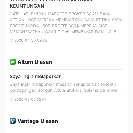
KEUNTUNGAN
HATI HATI EMIRAX MARKETS BROKER SCAM SAYA
KETIKA LOSE MEREKA MEMBIARKAN SAJA KETIKA SAYA
PROFIT MODAL 50$ PROFIT 300$ MEREKA SIAP
MEMANFAATKAN AGAR TIDAK MEMBAYAR DAN INI IB
ASAL MALAYSIA HANYA DIA MEMPROMOSI DI
2026-07-30 09:05
TELEGRAM @UDIN_UTC KAN SEJAK 2024 AWAL EMIRAX
MARKETS MUNCUL SAYA CURIGA DIA ADALAH BIANG
NYA, SAYA JUGAKAN AKAN MELACAK BROKER INI
Altum Ulasan
MENEMUI LANGSUNG DENGAN TEAM CYBER DAN
INTERPOL AGAR TIDAK BANYAK KORBAN SEPERTI
BROKER KATOPRIME UANG SAYA HILANG 9000$
Saya ingin melaporkan
SUSPENDS AKUN DAN HASIL MEREKA KEMBALIKAN
Saya ingin melaporkan masalah serius terkait eksekusi
perdagangan dengan Altum Brokers. Selama peristiwa
berita besar, saya mencoba menutup posisi terbuka saya
2026-08-08 02:47
untuk mengendalikan risiko. Namun, saya tidak dapat
menutup posisi tersebut meskipun berulang kali
mencoba mengeksekusi penutupan Pesanan. Akibatnya,
saya tidak bisa keluar dari perdagangan tepat waktu
Vantage Ulasan
saat pasar bergerak cepat melawan posisi saya. Hal ini
menyebabkan kerugian signifikan dan akhirnya