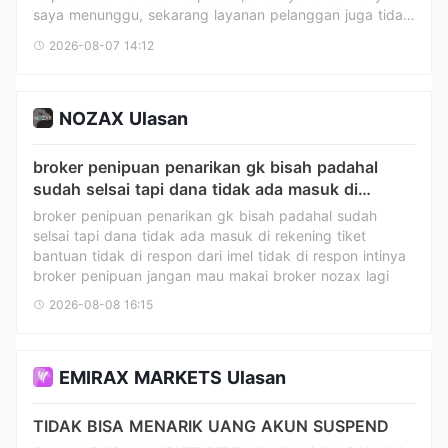
pelanggan juga tidak membalas
saya menunggu, sekarang layanan pelanggan juga tidak
memberikan tanggapan resmi dan memproses dana
membalas
nasabah sesuai hukum. Jika masalah ini terus tidak
2026-08-07 14:12
dapat diselesaikan, saya akan mengajukan pengaduan
kepada regulator dan penegak hukum terkait di Malaysia
dan Tiongkok, serta mempertahankan hak dan
kepentingan sah saya sesuai hukum.
NOZAX Ulasan
broker penipuan penarikan gk bisah padahal
sudah selsai tapi dana tidak ada masuk di
rekening tiket bantuan tidak di respon dari imel
broker penipuan penarikan gk bisah padahal sudah
tidak di respon intinya broker penipuan jangan
selsai tapi dana tidak ada masuk di rekening tiket
mau makai broker nozax lagi
bantuan tidak di respon dari imel tidak di respon intinya
broker penipuan jangan mau makai broker nozax lagi
2026-08-08 16:15
EMIRAX MARKETS Ulasan
TIDAK BISA MENARIK UANG AKUN SUSPEND