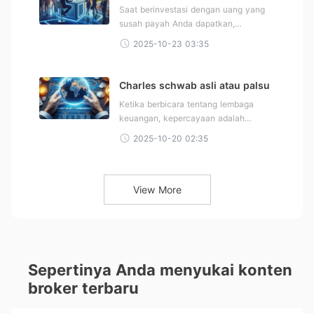
palsu di India
Saat berinvestasi dengan uang yang
susah payah Anda dapatkan,
keamanan seringkali menjadi hal yang
2025-10-23 03:35
utama.
Charles schwab asli atau palsu
Ketika berbicara tentang lembaga
keuangan, kepercayaan adalah
segalanya, bukan? Anda ingin
2025-10-20 02:35
View More
Sepertinya Anda menyukai konten
broker terbaru