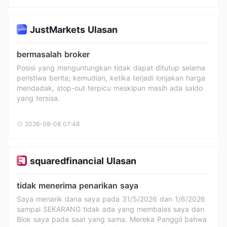
JustMarkets Ulasan
Dino
BRI
bermasalah broker
Posisi yang menguntungkan tidak dapat ditutup selama
peristiwa berita; kemudian, ketika terjadi lonjakan harga
mendadak, stop-out terpicu meskipun masih ada saldo
yang tersisa.
MAP
R
2026-08-08 07:48
squaredfinancial Ulasan
BTS
YT
tidak menerima penarikan saya
Saya menarik dana saya pada 31/5/2026 dan 1/6/2026
sampai SEKARANG tidak ada yang membalas saya dan
Blok saya pada saat yang sama. Mereka Panggil bahwa