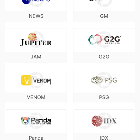
NEWS
GM
JAM
G2G
VENOM
PSG
Panda
IDX