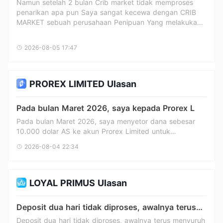
Namun setelah 2 bulan Crib market tidak memproses
penarikan apa pun Saya sangat kecewa dengan CRIB
MARKET sebuah perusahaan Penipuan Yang melakukan
penipuan terhadap orang-orang tidak bersalah Tolong
tangkap pemilik perusahaan tersebut dan juga Saya
2026-08-05 17:47
ingin melakukan penarikan dari CRIB SCAMMER dan juga
tangkap pemilik CRIB. BODOH SIALAN CRIB
PROREX LIMITED Ulasan
Pada bulan Maret 2026, saya kepada Prorex L
Pada bulan Maret 2026, saya menyetor dana sebesar
10.000 dolar AS ke akun Prorex Limited untuk
bertransaksi. Saat ini saya mengajukan penarikan sisa
2026-08-04 22:34
dana di akun, namun platform hingga kini belum
menyelesaikan penarikan. Selama itu, saya telah
berulang kali menghubungi staf platform dan layanan
pelanggan, namun tidak mendapat tanggapan yang
LOYAL PRIMUS Ulasan
efektif. Setelah diketahui, ada juga nasabah lain yang
mengalami masalah penarikan serupa. Saya telah
Deposit dua hari tidak diproses, awalnya terus
menyimpan semua catatan penyetoran, transaksi,
menyuruh saya menunggu, sekarang layanan
Deposit dua hari tidak diproses, awalnya terus menyuruh
penarikan, dan komunikasi, berharap platform segera