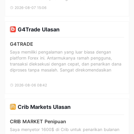
kembali lagi jika sudah disetujui, tunggu komentar saya
2026-08-07 15:06
TR
ASN
G4Trade Ulasan
G4TRADE
Saya memiliki pengalaman yang luar biasa dengan
platform Forex ini. Antarmukanya ramah pengguna,
transaksi dieksekusi dengan cepat, dan penarikan dana
BSI
diproses tanpa masalah. Sangat direkomendasikan
2026-08-06 08:42
Crib Markets Ulasan
CRIB MARKET Penipuan
Saya menyetor 1600$ di Crib untuk penarikan bulanan