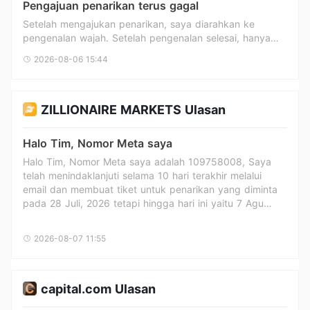
Pengajuan penarikan terus gagal
mengakibatkan akun saya dilikuidasi. Saya memiliki
Setelah mengajukan penarikan, saya diarahkan ke
rekaman layar yang menunjukkan masalah tersebut dan
pengenalan wajah. Setelah pengenalan selesai, hanya
upaya saya untuk menutup posisi. Saya meminta Altum
muncul bahwa sistem sedang sibuk, dan saya tidak
Brokers untuk menyelidiki insiden ini dan memberikan
2026-08-06 15:44
dapat menarik dana.
penjelasan, termasuk catatan eksekusi Pesanan yang
relevan, log server, dan alasan mengapa posisi saya
tidak dapat ditutup pada saat itu. Saya percaya masalah
ini sangat mempengaruhi kemampuan saya untuk
ZILLIONAIRE MARKETS Ulasan
mengelola risiko dan harus diselidiki dengan benar. Saya
mengajukan keluhan ini ke WikiFX untuk
Halo Tim, Nomor Meta saya
mendokumentasikan insiden tersebut dan mencari
Halo Tim, Nomor Meta saya adalah 109758008, Saya
bantuan dalam menyelesaikan masalah ini.
telah menindaklanjuti selama 10 hari terakhir melalui
email dan membuat tiket untuk penarikan yang diminta
pada 28 Juli, 2026 tetapi hingga hari ini yaitu 7 Agu
2026 tidak ada tanggapan dari penyedia. Mohon proses
pengembalian dana saya.
2026-08-07 11:55
capital.com Ulasan