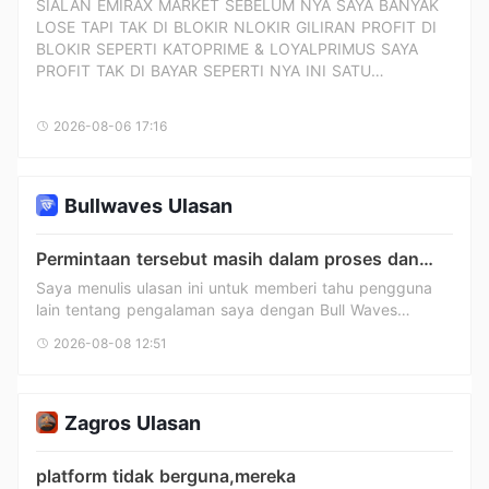
SIALAN EMIRAX MARKET SEBELUM NYA SAYA BANYAK
LOSE TAPI TAK DI BLOKIR NLOKIR GILIRAN PROFIT DI
BLOKIR SEPERTI KATOPRIME & LOYALPRIMUS SAYA
PROFIT TAK DI BAYAR SEPERTI NYA INI SATU
PERUSAHAAN KARENA WEBSITE MEREKA SAMA
TAMPILAN NYA DAN SAYA DEPO 80$ DI EMIRAX
2026-08-06 17:16
MARKET HOLD SELAMA SATU HARI SAYA CLOSE DAN
MENGAJUKAN PENARIKAN 1000$ DAN SISA AKUN
400$ SUDAH BERAPA HARI TAK MASUK MASUK
TERNYATA SAYA MAU LOGIN KEMBALI AKUN SAYA DI
Bullwaves Ulasan
SUSPEND DENGAN UANG SAYA SEMUA
Permintaan tersebut masih dalam proses dan
dana belum dikreditkan ke akun saya.
Saya menulis ulasan ini untuk memberi tahu pengguna
lain tentang pengalaman saya dengan Bull Waves
(dikelola oleh Equitex Capital Limited / Moonance LLC).
2026-08-08 12:51
Sudah lebih dari sebulan saya menunggu pembayaran
dana saya tanpa penjelasan yang valid. Saya telah
mengajukan permintaan penarikan secara teratur dengan
jumlah total 1.912 €. Kedua permintaan tersebut masih
Zagros Ulasan
tertunda dan uangnya belum dikreditkan ke akun saya.
Saya telah menghubungi layanan pelanggan beberapa
platform tidak berguna,mereka
kali melalui email, tetapi saya hanya menerima balasan