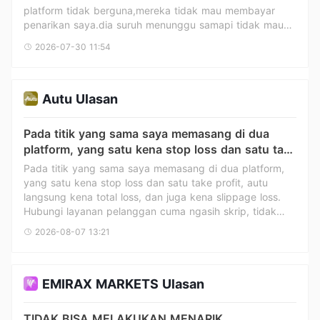
platform tidak berguna,mereka tidak mau membayar
otomatis, tanpa penjelasan konkret dan tanpa
penarikan saya.dia suruh menunggu samapi tidak mau
dimintanya dokumentasi tambahan. Saya menganggap
menjawab keluhan saya.jangan sekali kali berdagang di
perilaku ini sangat tidak adil dan bertentangan dengan
2026-07-30 11:54
platform ini
prinsip transparansi dan keadilan terhadap nasabah.
Saya meminta Bull Waves untuk segera memproses
penarikan saya dan mentransfer seluruh jumlah 1.912 €
ke rekening bank saya. Saya akan memperbarui in
Autu Ulasan
Pada titik yang sama saya memasang di dua
platform, yang satu kena stop loss dan satu take
profit, autu langsung kena total loss, dan juga
Pada titik yang sama saya memasang di dua platform,
kena slippage loss. Hubungi layanan pelanggan
yang satu kena stop loss dan satu take profit, autu
cuma ngasih skrip, tidak peduli sama sekali
langsung kena total loss, dan juga kena slippage loss.
Hubungi layanan pelanggan cuma ngasih skrip, tidak
peduli sama sekali
2026-08-07 13:21
EMIRAX MARKETS Ulasan
TIDAK BISA MELAKUKAN MENARIK